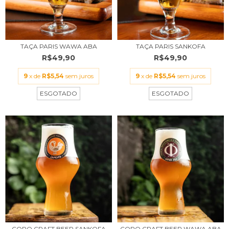
TAÇA PARIS WAWA ABA
TAÇA PARIS SANKOFA
R$49,90
R$49,90
9
x de
R$5,54
sem juros
9
x de
R$5,54
sem juros
ESGOTADO
ESGOTADO
COPO CRAFT BEER SANKOFA
COPO CRAFT BEER WAWA ABA