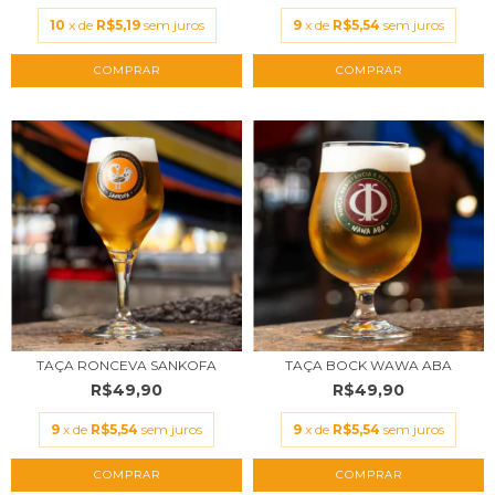
10
x de
R$5,19
sem juros
9
x de
R$5,54
sem juros
TAÇA RONCEVA SANKOFA
TAÇA BOCK WAWA ABA
R$49,90
R$49,90
9
x de
R$5,54
sem juros
9
x de
R$5,54
sem juros