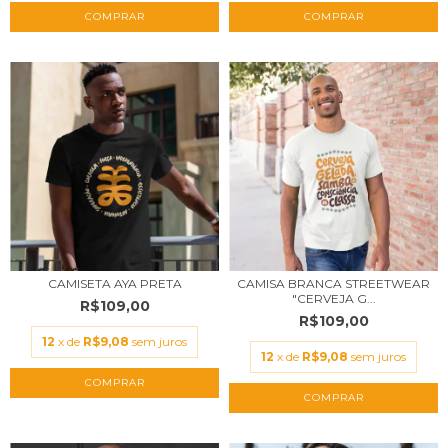
COMPRAR
COMPRAR
CAMISETA AYA PRETA
CAMISA BRANCA STREETWEAR
"CERVEJA G...
R$109,00
R$109,00
12
x de
R$9,08
sem juros
12
x de
R$9,08
sem juros
COMPRAR
COMPRAR