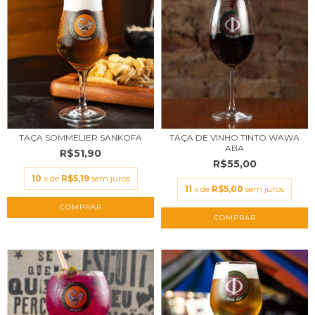
TAÇA SOMMELIER SANKOFA
TAÇA DE VINHO TINTO WAWA
ABA
R$51,90
R$55,00
10
x de
R$5,19
sem juros
11
x de
R$5,00
sem juros