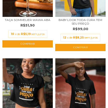
TAÇA SOMMELIER WAWA ABA
BABY LOOK TODA CURA TEM
SEU PREÇO
R$51,90
R$99,00
10
x de
R$5,19
sem juros
12
x de
R$8,25
sem juros
COMPRAR