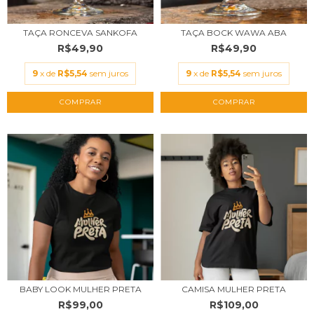
TAÇA RONCEVA SANKOFA
TAÇA BOCK WAWA ABA
R$49,90
R$49,90
9
x de
R$5,54
sem juros
9
x de
R$5,54
sem juros
BABY LOOK MULHER PRETA
CAMISA MULHER PRETA
R$99,00
R$109,00