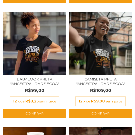
BABY LOOK PRETA
CAMISETA PRETA
"ANCESTRALIDADE ECOA"
"ANCESTRALIDADE ECOA"
R$99,00
R$109,00
12
x de
R$8,25
sem juros
12
x de
R$9,08
sem juros
COMPRAR
COMPRAR