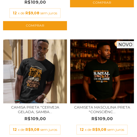
R$109,00
COMPRAR
12
x de
R$9,08
sem juros
COMPRAR
NOVO
CAMISA PRETA "CERVEJA
CAMISETA MASCULINA PRETA
GELADA, SAMBA...
"CONSCIÊNC...
R$109,00
R$109,00
12
x de
R$9,08
sem juros
12
x de
R$9,08
sem juros