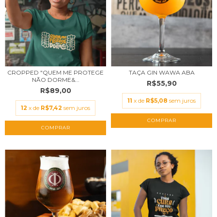
CROPPED "QUEM ME PROTEGE
TAÇA GIN WAWA ABA
NÃO DORME&...
R$55,90
R$89,00
11
x de
R$5,08
sem juros
12
x de
R$7,42
sem juros
COMPRAR