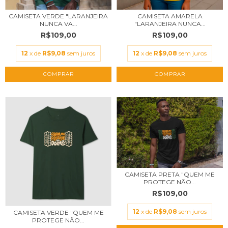
CAMISETA VERDE "LARANJEIRA
CAMISETA AMARELA
NUNCA VA...
"LARANJEIRA NUNCA...
R$109,00
R$109,00
12
x de
R$9,08
sem juros
12
x de
R$9,08
sem juros
COMPRAR
COMPRAR
CAMISETA PRETA "QUEM ME
PROTEGE NÃO...
R$109,00
12
x de
R$9,08
sem juros
CAMISETA VERDE "QUEM ME
PROTEGE NÃO...