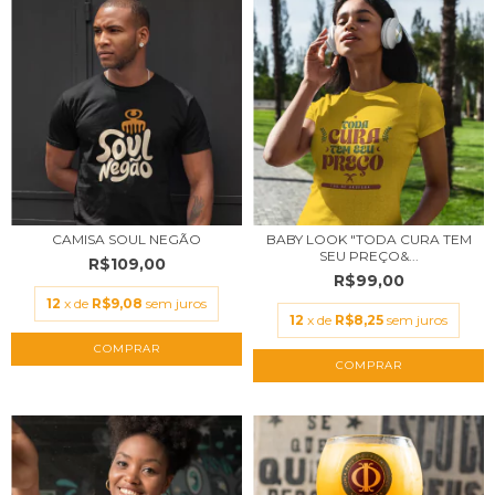
CAMISA SOUL NEGÃO
BABY LOOK "TODA CURA TEM
SEU PREÇO&...
R$109,00
R$99,00
12
x de
R$9,08
sem juros
12
x de
R$8,25
sem juros
COMPRAR
COMPRAR