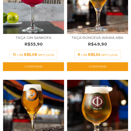
TAÇA GIN SANKOFA
TAÇA RONCEVA WAWA ABA
R$55,90
R$49,90
11
x de
R$5,08
sem juros
9
x de
R$5,54
sem juros