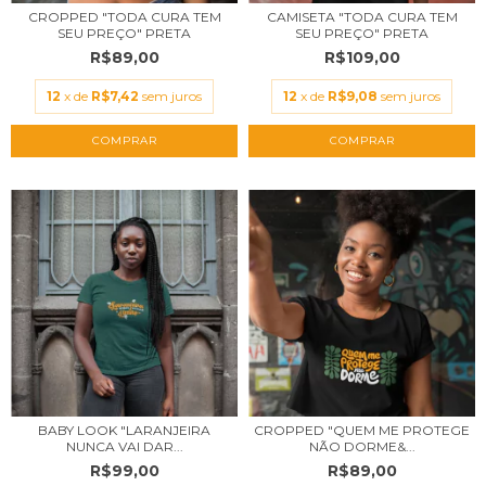
CROPPED "TODA CURA TEM
CAMISETA "TODA CURA TEM
SEU PREÇO" PRETA
SEU PREÇO" PRETA
R$89,00
R$109,00
12
x de
R$7,42
sem juros
12
x de
R$9,08
sem juros
COMPRAR
COMPRAR
BABY LOOK "LARANJEIRA
CROPPED "QUEM ME PROTEGE
NUNCA VAI DAR...
NÃO DORME&...
R$99,00
R$89,00