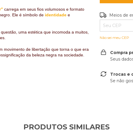
r”
carrega em seus fios volumosos e formato
Entregas para o
negro. Ele é símbolo de
identidade
e
Meios de e
 questão, uma estética que incomoda a muitos,
es.
Não sei meu CEP
um movimento de libertação que torna o que era
Compra p
essignificação da beleza negra na sociedade.
Seus dados
Trocas e 
Se não gos
PRODUTOS SIMILARES