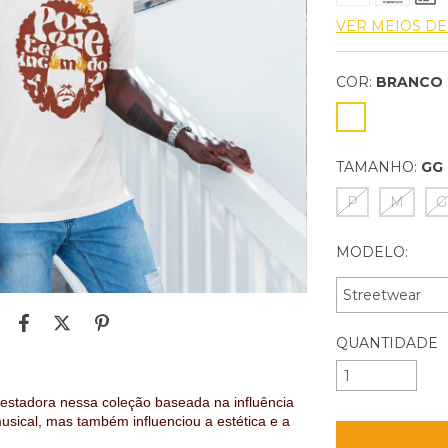
VER MEIOS D
COR:
BRANCO
TAMANHO:
GG
P
M
G
MODELO:
QUANTIDADE
estadora nessa coleção baseada na influência
sical, mas também influenciou a estética e a