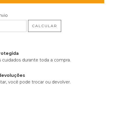
 CEP:
ALTERAR CEP
nvio
CALCULAR
rotegida
 cuidados durante toda a compra.
devoluções
tar, você pode trocar ou devolver.