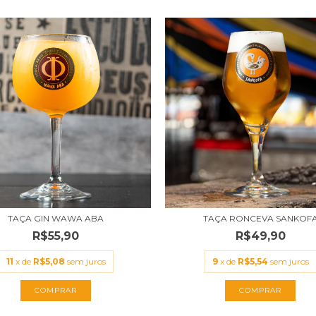
TAÇA GIN WAWA ABA
TAÇA RONCEVA SANKOF
R$55,90
R$49,90
11
x de
R$5,08
sem juros
9
x de
R$5,54
sem juros