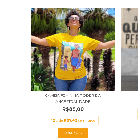
ESISTÊNCIA
CAMISA FEMININA PODER DA
ANCESTRALIDADE
R$89,00
uros
12
x de
R$7,42
sem juros
COMPRAR