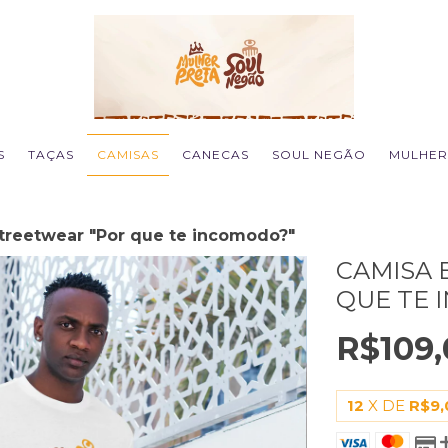
S
TAÇAS
CAMISAS
CANECAS
SOUL NEGÃO
MULHER
treetwear "Por que te incomodo?"
CAMISA 
QUE TE 
R$109,
12
X DE
R$9,