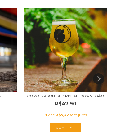
A
COPO MASON DE CRISTAL 100% NEGÃO
CAMI
R$47,90
9
x de
R$5,32
sem juros
12