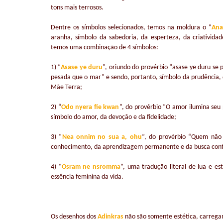
tons mais terrosos.
Dentre os símbolos selecionados, temos na moldura o “
Ana
aranha, símbolo da sabedoria, da esperteza, da criativida
temos uma combinação de 4 símbolos:
1) “
Asase ye duru
”, oriundo do provérbio “asase ye duru se 
pesada que o mar” e sendo, portanto, símbolo da prudência, 
Mãe Terra;
2) “
Odo nyera fie kwan
”, do provérbio “O amor ilumina seu 
símbolo do amor, da devoção e da fidelidade;
3) “
Nea onnim no sua a, ohu
”, do provérbio “Quem não 
conhecimento, da aprendizagem permanente e da busca contí
4) “
Osram ne nsromma
”, uma tradução literal de lua e e
essência feminina da vida.
Os desenhos dos
Adinkras
não são somente estética, carreg