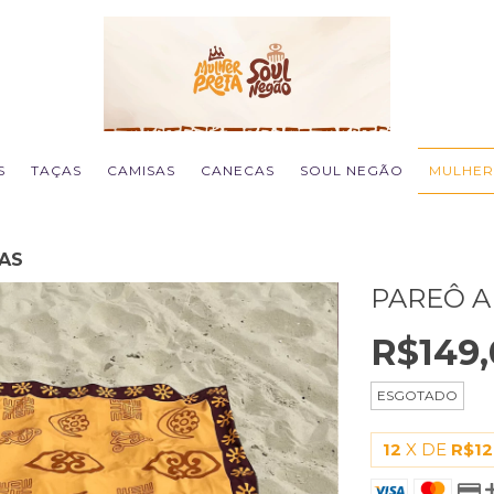
S
TAÇAS
CAMISAS
CANECAS
SOUL NEGÃO
MULHER
RAS
PAREÔ A
R$149,
ESGOTADO
12
X DE
R$12