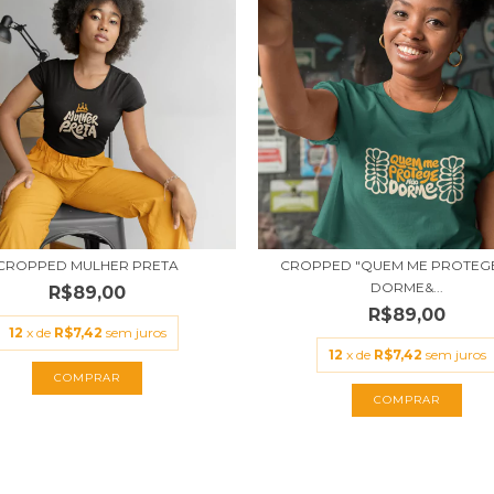
CROPPED MULHER PRETA
CROPPED "QUEM ME PROTEG
DORME&...
R$89,00
R$89,00
12
x de
R$7,42
sem juros
12
x de
R$7,42
sem juros
COMPRAR
COMPRAR