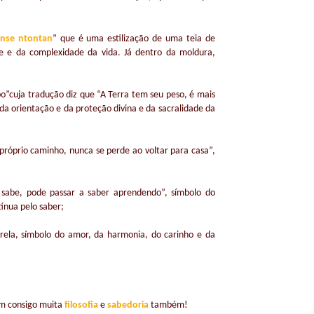
nse ntontan
” que é uma estilização de uma teia de
de e da complexidade da vida. Já dentro da moldura,
po”cuja tradução diz que “A Terra tem seu peso, é mais
da orientação e da proteção divina e da sacralidade da
próprio caminho, nunca se perde ao voltar para casa”,
sabe, pode passar a saber aprendendo”, símbolo do
nua pelo saber;
strela, símbolo do amor, da harmonia, do carinho e da
am consigo muita
filosofia
e
sabedoria
também!