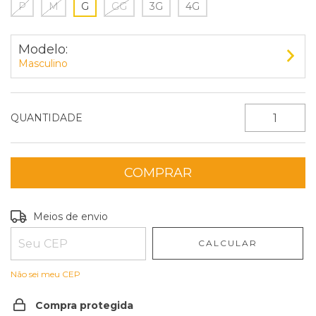
P
M
G
GG
3G
4G
Modelo:
Masculino
QUANTIDADE
Entregas para o CEP:
ALTERAR CEP
Meios de envio
CALCULAR
Não sei meu CEP
Compra protegida