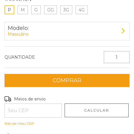
P
M
G
GG
3G
4G
Modelo:
Masculino
QUANTIDADE
Entregas para o CEP:
ALTERAR CEP
Meios de envio
CALCULAR
Não sei meu CEP